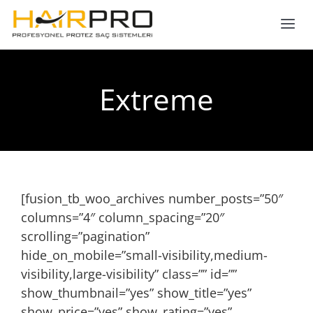
Skip
to
Tog
content
Nav
ANASAYFA
Extreme
HAKKIMIZDA
PROTEZ SAÇ
[fusion_tb_woo_archives number_posts=”50″
SAÇ EKİMİ
columns=”4″ column_spacing=”20″
scrolling=”pagination”
GALERİ
hide_on_mobile=”small-visibility,medium-
visibility,large-visibility” class=”” id=””
show_thumbnail=”yes” show_title=”yes”
İLETİŞİM
show_price=”yes” show_rating=”yes”