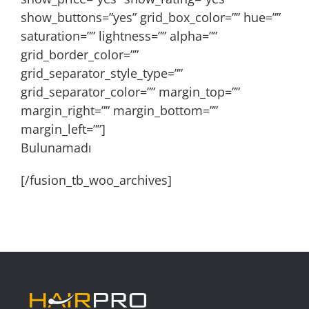
show_buttons=”yes” grid_box_color=”” hue=””
saturation=”” lightness=”” alpha=””
grid_border_color=””
grid_separator_style_type=””
grid_separator_color=”” margin_top=””
margin_right=”” margin_bottom=””
margin_left=””]
Bulunamadı
[/fusion_tb_woo_archives]