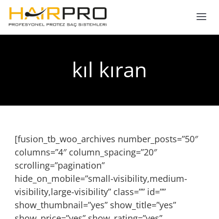
Skip
to
Tog
content
Nav
ANASAYFA
kıl kıran
HAKKIMIZDA
PROTEZ SAÇ
[fusion_tb_woo_archives number_posts=”50″
SAÇ EKİMİ
columns=”4″ column_spacing=”20″
scrolling=”pagination”
GALERİ
hide_on_mobile=”small-visibility,medium-
visibility,large-visibility” class=”” id=””
show_thumbnail=”yes” show_title=”yes”
İLETİŞİM
show_price=”yes” show_rating=”yes”