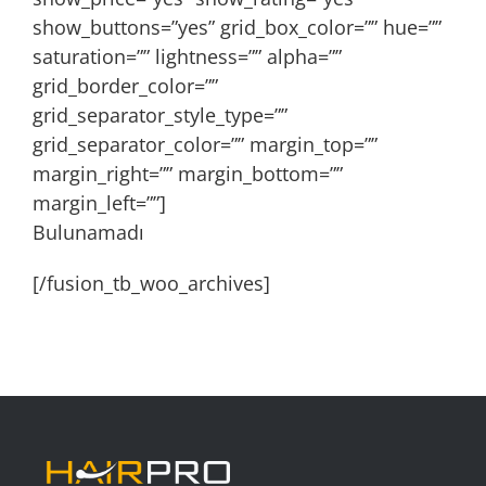
show_buttons=”yes” grid_box_color=”” hue=””
saturation=”” lightness=”” alpha=””
grid_border_color=””
grid_separator_style_type=””
grid_separator_color=”” margin_top=””
margin_right=”” margin_bottom=””
margin_left=””]
Bulunamadı
[/fusion_tb_woo_archives]