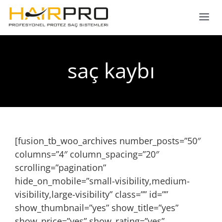
Skip
to
Tog
content
Nav
ANASAYFA
saç kaybı
HAKKIMIZDA
PROTEZ SAÇ
[fusion_tb_woo_archives number_posts=”50″
SAÇ EKİMİ
columns=”4″ column_spacing=”20″
scrolling=”pagination”
GALERİ
hide_on_mobile=”small-visibility,medium-
visibility,large-visibility” class=”” id=””
show_thumbnail=”yes” show_title=”yes”
İLETİŞİM
show_price=”yes” show_rating=”yes”