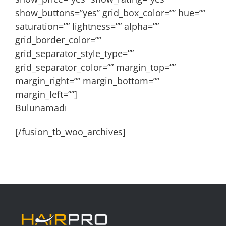
show_buttons=”yes” grid_box_color=”” hue=””
saturation=”” lightness=”” alpha=””
grid_border_color=””
grid_separator_style_type=””
grid_separator_color=”” margin_top=””
margin_right=”” margin_bottom=””
margin_left=””]
Bulunamadı
[/fusion_tb_woo_archives]